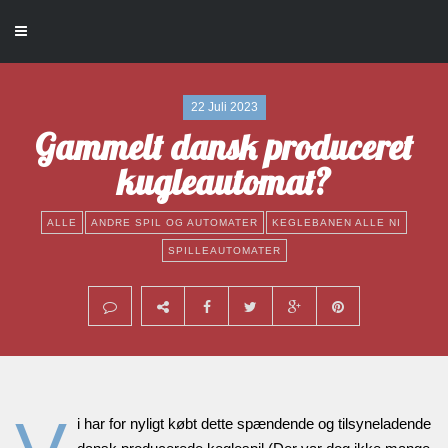
22 Juli 2023
Gammelt dansk produceret
kugleautomat?
ALLE
ANDRE SPIL OG AUTOMATER
KEGLEBANEN ALLE NI
,
,
,
SPILLEAUTOMATER
i har for nyligt købt dette spændende og tilsyneladende