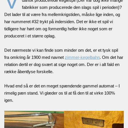
V
dansk producerede keglespil (Der var dog ikke mange
fabrikker som producerede den slags spil i perioden)?
Det lader til at være fra mellemkrigstiden, måske lige inden, og
har nummeret #32 trykt på indersiden. Det er ikke et spil vi
tidligere har hørt om og formentlig heller ikke noget som er
produceret i et større oplag.
Det nærmeste vi kan finde som minder om det, er et tysk spil
fra omkring år 1900 med navnet
zimmer-kegelbahn
. Om det har
relation dertil er dog svært at sige noget om. Der er i alt fald en
række åbentlyse forskelle.
Hvad end så er det en meget spændende gammel automat – I
rimelig pæn stand. Vi glæder os til at få den til at virke 100%
igen.