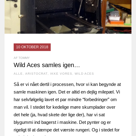
10 OKTOBER 2018
AF TOMMY
Wild Aces samles igen…
ALLE
,
ARISTOCRAT
,
IKKE VORES
,
WILD ACES
Så er vi nået dertil i processen, hvor vi kan begynde at
samle maskinen igen. Det er altid en dejlig milepæl. Vi
har selvfølgelig lavet et par mindre “forbedringer” om
man vil. I stedet for kedelige møre skumplader over
det hele (ja, hvad skete der lige der), har vi sat
blygummi ind bagerst i maskine. Det pynter og er
rigeligt til at dæmpe det værste rungeri. Og i stedet for