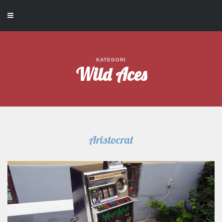
KATEGORI
Wild Aces
Aristocrat