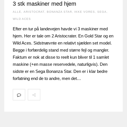
3 stk maskiner med hjem
ALLE
,
ARISTOCRAT
,
BONANZA STAR
,
IKKE VORES
,
SEGA
,
WILD ACES
Efter en tur på landevejen havde vi 3 maskiner med
hjem. Her er tale om 2 Aristocrater. En Gold Star og en
Wild Aces. Sidstnævnte en relativt sjælden set model.
Begge i forfærdelig stand med større fejl og mangler.
Faktum er nok at disse to reelt kun bliver til 1 samlet
maskine (+en masse reservedele, naturligvis). Den
sidste er en Sega Bonanza Star. Den er i klar bedre
forfatning end de to andre, men det…