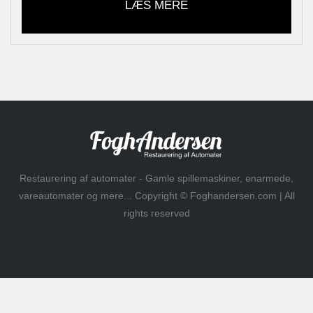
LÆS MERE
Restaurering af automater - Gamle spillemaskiner, enarmede,
vareautomater og mere... Copyright © Foghandersen.com | All
rights reserved