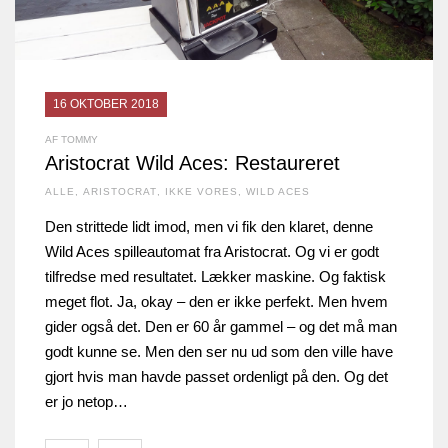
16 OKTOBER 2018
AF TOMMY
Aristocrat Wild Aces: Restaureret
ALLE
,
ARISTOCRAT
,
IKKE VORES
,
WILD ACES
Den strittede lidt imod, men vi fik den klaret, denne
Wild Aces spilleautomat fra Aristocrat. Og vi er godt
tilfredse med resultatet. Lækker maskine. Og faktisk
meget flot. Ja, okay – den er ikke perfekt. Men hvem
gider også det. Den er 60 år gammel – og det må man
godt kunne se. Men den ser nu ud som den ville have
gjort hvis man havde passet ordenligt på den. Og det
er jo netop…