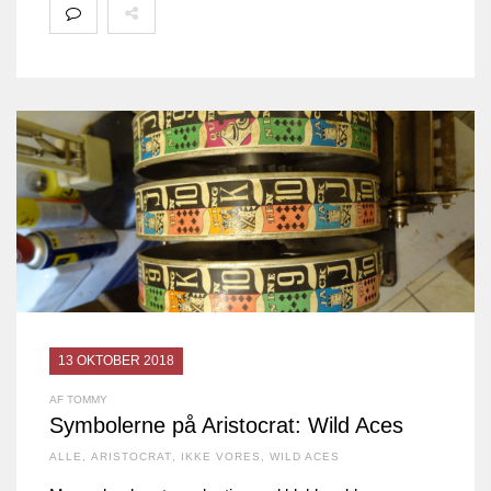
13 OKTOBER 2018
AF TOMMY
Symbolerne på Aristocrat: Wild Aces
ALLE
,
ARISTOCRAT
,
IKKE VORES
,
WILD ACES