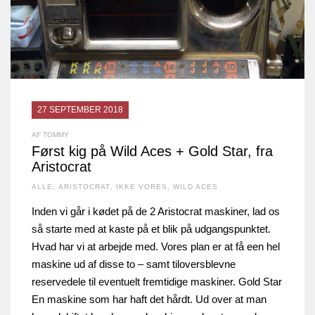
27 SEPTEMBER 2018
AF TOMMY
Først kig på Wild Aces + Gold Star, fra
Aristocrat
ALLE
,
ARISTOCRAT
,
IKKE VORES
,
WILD ACES
Inden vi går i kødet på de 2 Aristocrat maskiner, lad os
så starte med at kaste på et blik på udgangspunktet.
Hvad har vi at arbejde med. Vores plan er at få een hel
maskine ud af disse to – samt tiloversblevne
reservedele til eventuelt fremtidige maskiner. Gold Star
En maskine som har haft det hårdt. Ud over at man