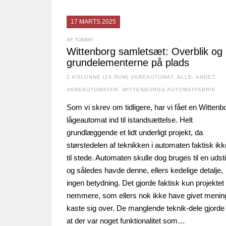
17 MARTS 2025
AF TOMMY
Wittenborg samletsæt: Overblik og
grundelementerne på plads
2 KOLONNE (24 RUM) VAREAUTOMAT
,
ALLE
,
ANDET
,
VAREAUTOMATER
,
WITTENBORGS AUTOMATFABRIK
Som vi skrev om tidligere, har vi fået en Wittenb
lågeautomat ind til istandsættelse. Helt
grundlæggende et lidt underligt projekt, da
størstedelen af teknikken i automaten faktisk ikk
til stede. Automaten skulle dog bruges til en udsti
og således havde denne, ellers kedelige detalje,
ingen betydning. Det gjorde faktisk kun projektet
nemmere, som ellers nok ikke have givet menin
kaste sig over. De manglende teknik-dele gjorde
at der var noget funktionalitet som…