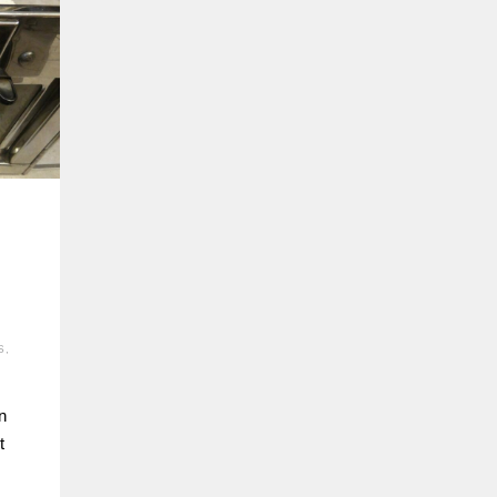
S
,
n
t