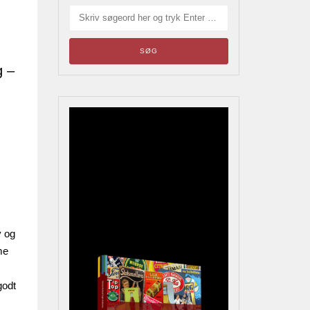
g –
Blikskilte
Årets bladrebog for
reklameinteresserede,
samlere og andre
kulturhistorisk interesserede
v og
me
godt