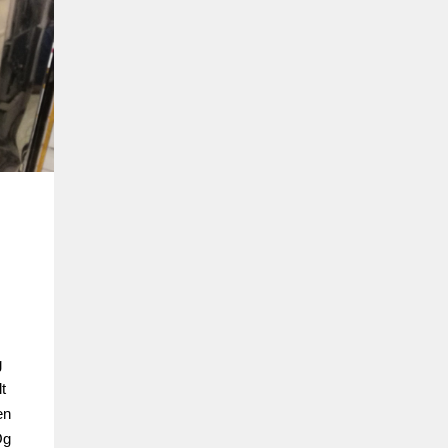
g
t
en
Og