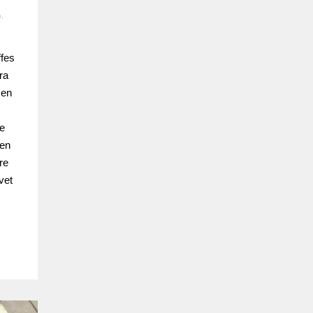
)
,
ffes
ra
 en
de
ken
re
vet