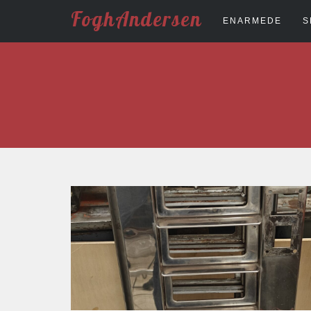
FoghAndersen
ENARMEDE
S