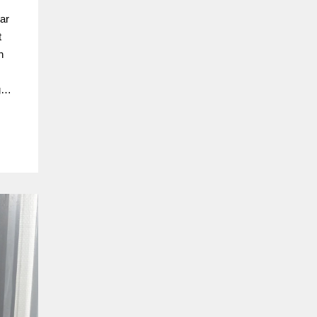
ar
t
n
rg…