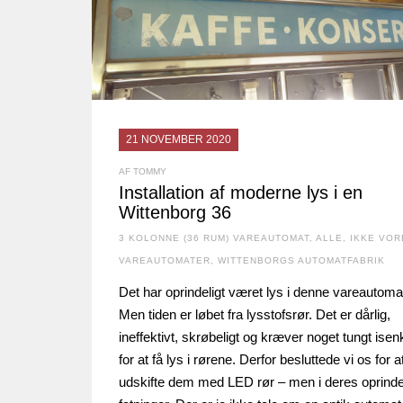
21 NOVEMBER 2020
AF TOMMY
Installation af moderne lys i en
Wittenborg 36
3 KOLONNE (36 RUM) VAREAUTOMAT
,
ALLE
,
IKKE VOR
VAREAUTOMATER
,
WITTENBORGS AUTOMATFABRIK
Det har oprindeligt været lys i denne vareautoma
Men tiden er løbet fra lysstofsrør. Det er dårlig,
ineffektivt, skrøbeligt og kræver noget tungt ise
for at få lys i rørene. Derfor besluttede vi os for a
udskifte dem med LED rør – men i deres oprinde