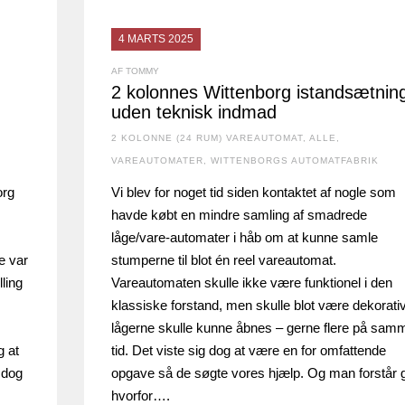
4 MARTS 2025
AF TOMMY
2 kolonnes Wittenborg istandsætnin
uden teknisk indmad
2 KOLONNE (24 RUM) VAREAUTOMAT
,
ALLE
,
VAREAUTOMATER
,
WITTENBORGS AUTOMATFABRIK
org
Vi blev for noget tid siden kontaktet af nogle som
havde købt en mindre samling af smadrede
låge/vare-automater i håb om at kunne samle
e var
stumperne til blot én reel vareautomat.
lling
Vareautomaten skulle ikke være funktionel i den
klassiske forstand, men skulle blot være dekorati
lågerne skulle kunne åbnes – gerne flere på sam
g at
tid. Det viste sig dog at være en for omfattende
 dog
opgave så de søgte vores hjælp. Og man forstår 
hvorfor….