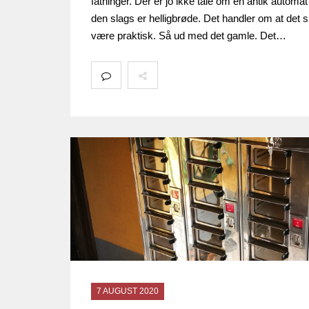
fatninger. Der er jo ikke tale om en antik automat
den slags er helligbrøde. Det handler om at det s
være praktisk. Så ud med det gamle. Det…
7 AUGUST 2020