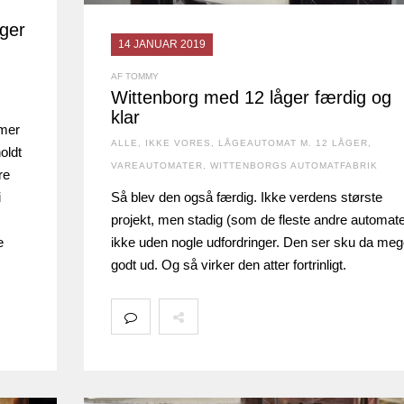
åger
14 JANUAR 2019
AF TOMMY
Wittenborg med 12 låger færdig og
klar
imer
ALLE
,
IKKE VORES
,
LÅGEAUTOMAT M. 12 LÅGER
,
oldt
VAREAUTOMATER
,
WITTENBORGS AUTOMATFABRIK
re
i
Så blev den også færdig. Ikke verdens største
projekt, men stadig (som de fleste andre automate
e
ikke uden nogle udfordringer. Den ser sku da meg
godt ud. Og så virker den atter fortrinligt.