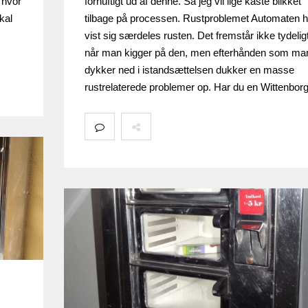
 hvor
fornuftigt ud af denne. Så jeg vil lige kaste blikket
kal
tilbage på processen. Rustproblemet Automaten h
vist sig særdeles rusten. Det fremstår ikke tydelig
når man kigger på den, men efterhånden som ma
dykker ned i istandsættelsen dukker en masse
rustrelaterede problemer op. Har du en Wittenbo