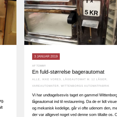
3 JANUAR 2019
AF TOMMY
En fuld-størrelse bagerautomat
ALLE
,
IKKE VORES
,
LÅGEAUTOMAT M. 12 LÅGER
,
VAREAUTOMATER
,
WITTENBORGS AUTOMATFABRIK
Vi har undtagelsesvis taget en gammel Wittenbor
rg.
lågeautomat ind til restaurering. Da de er lidt visuel
lt
og mekanisk kedelige, går vi ofte udenom den, m
der var alligevel noget ved denne som tiltalte os. 