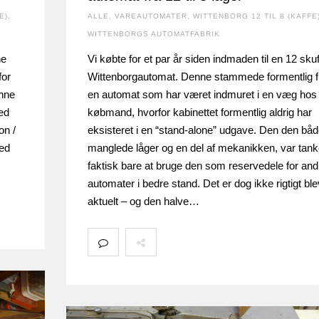
E)
,
ALLE
,
VAREAUTOMATER
,
WITTENBORG 12 TIL 8 (KAFFE
WITTENBORGS AUTOMATFABRIK
ne
Vi købte for et par år siden indmaden til en 12 sku
for
Wittenborgautomat. Denne stammede formentlig f
enne
en automat som har været indmuret i en væg hos
ed
købmand, hvorfor kabinettet formentlig aldrig har
on /
eksisteret i en “stand-alone” udgave. Den den bå
med
manglede låger og en del af mekanikken, var tan
faktisk bare at bruge den som reservedele for and
automater i bedre stand. Det er dog ikke rigtigt ble
aktuelt – og den halve…