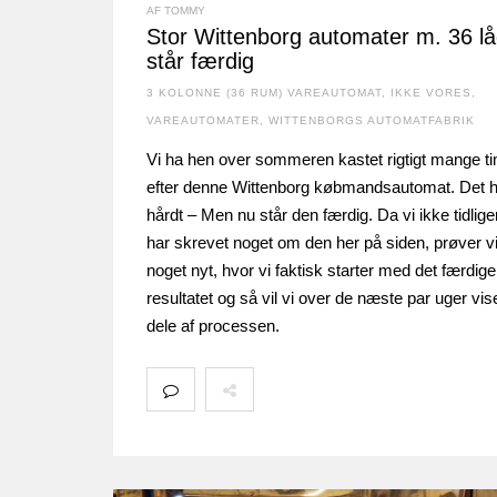
AF TOMMY
Stor Wittenborg automater m. 36 l
står færdig
3 KOLONNE (36 RUM) VAREAUTOMAT
,
IKKE VORES
,
VAREAUTOMATER
,
WITTENBORGS AUTOMATFABRIK
Vi ha hen over sommeren kastet rigtigt mange t
efter denne Wittenborg købmandsautomat. Det h
hårdt – Men nu står den færdig. Da vi ikke tidlige
har skrevet noget om den her på siden, prøver v
noget nyt, hvor vi faktisk starter med det færdige
resultatet og så vil vi over de næste par uger vis
dele af processen.