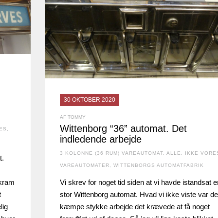
30 OKTOBER 2020
AF TOMMY
Wittenborg “36” automat. Det
ES
,
indledende arbejde
3 KOLONNE (36 RUM) VAREAUTOMAT
,
ALLE
,
IKKE VORE
t.
VAREAUTOMATER
,
WITTENBORGS AUTOMATFABRIK
nkram
Vi skrev for noget tid siden at vi havde istandsat e
t
stor Wittenborg automat. Hvad vi ikke viste var de
lig
kæmpe stykke arbejde det krævede at få noget