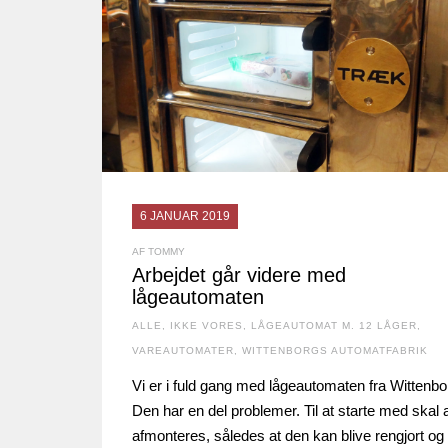
6 JANUAR 2019
AF TOMMY
Arbejdet går videre med
lågeautomaten
ALLE
,
IKKE VORES
,
LÅGEAUTOMAT M. 12 LÅGER
,
VAREAUTOMATER
,
WITTENBORGS AUTOMATFABRIK
Vi er i fuld gang med lågeautomaten fra Wittenbo
Den har en del problemer. Til at starte med skal a
afmonteres, således at den kan blive rengjort og