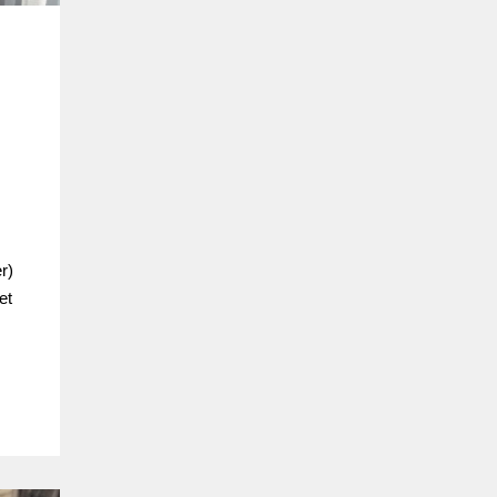
r)
et