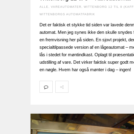
ALLE
,
VAREAUTOMATER
,
WITTENBORG 12 TIL 8 (KAFF
WITTENBORGS AUTOMATFABRIK
Det er faktisk et stykke tid siden var lavede den
automat. Men jeg synes ikke den skulle snydes 
en fremvisning her på siden. En sjovt projekt, d
specialtilpassede version af en lågeautomat – m
lås i stedet for møntindkast. Oplagt til præsentati
udstilling af vare. Det virker faktisk super godt 
en nøgle. Hvem har også mønter i dag – ingen!