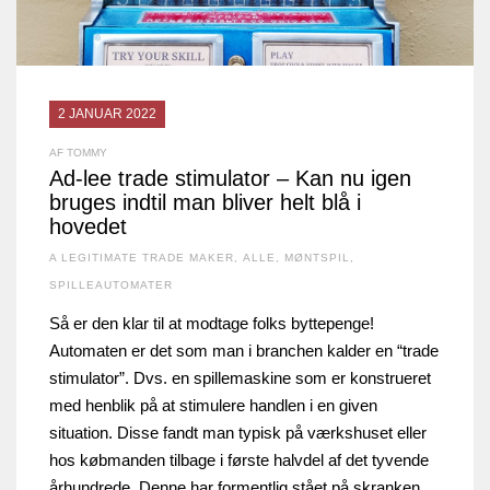
2 JANUAR 2022
AF TOMMY
Ad-lee trade stimulator – Kan nu igen
bruges indtil man bliver helt blå i
hovedet
A LEGITIMATE TRADE MAKER
,
ALLE
,
MØNTSPIL
,
SPILLEAUTOMATER
Så er den klar til at modtage folks byttepenge!
Automaten er det som man i branchen kalder en “trade
stimulator”. Dvs. en spillemaskine som er konstrueret
med henblik på at stimulere handlen i en given
situation. Disse fandt man typisk på værkshuset eller
hos købmanden tilbage i første halvdel af det tyvende
århundrede. Denne har formentlig stået på skranken