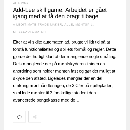
AF TOMMY
Add-Lee skill game. Arbejdet er gået
igang med at få den bragt tilbage
A LEGITIMATE TRADE MAKER
,
ALLE
,
MØNTSPIL
,
SPILLEAUTOMATER
Efter at vi skilte automaten ad, brugte vi lidt tid på at
forstå funktionaliteten og spillets formål og regler. Dette
gjorde det hurtigt klart at der manglende nogle småting.
Dels manglende der på møntskyderen i siden en
anordning som holder mønten fast og gør det muligt at
skyde den afsted. Ligeledes mangler der en del
omkring mønthåndteringen, de 3 C’er på spillepladen,
skal lede mønter til 3 forskellige steder i den
avancerede pengekasse med de…