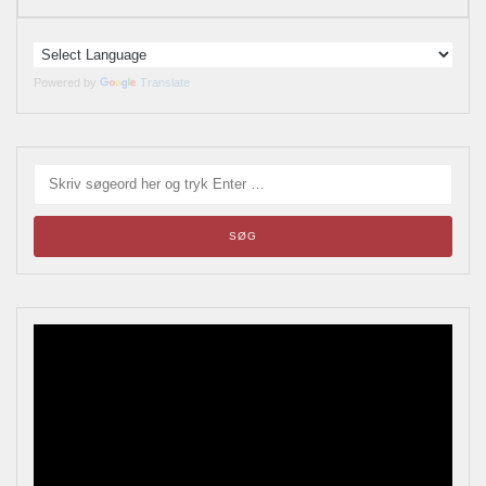
Powered by
Translate
Blikskilte
Årets bladrebog for reklameinteresserede, samlere og
andre kulturhistorisk interesserede