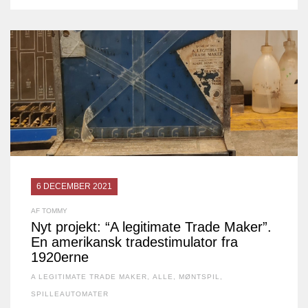
6 DECEMBER 2021
AF TOMMY
Nyt projekt: “A legitimate Trade Maker”.
En amerikansk tradestimulator fra
1920erne
A LEGITIMATE TRADE MAKER
,
ALLE
,
MØNTSPIL
,
SPILLEAUTOMATER