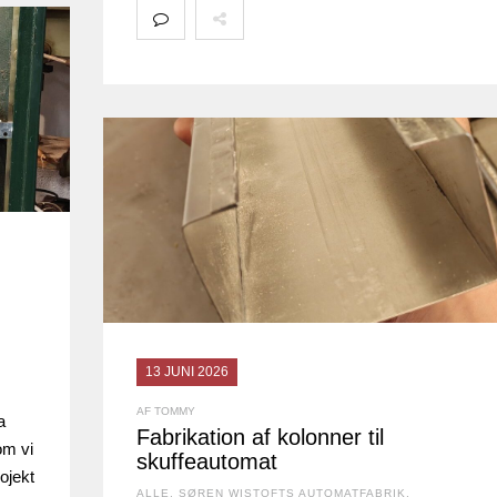
13 JUNI 2026
AF TOMMY
a
Fabrikation af kolonner til
om vi
skuffeautomat
rojekt
ALLE
,
SØREN WISTOFTS AUTOMATFABRIK
,