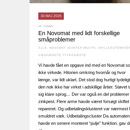
30 MAJ 2026
AF TOMMY
En Novomat med lidt forskellige
småproblemer
ALLE
,
NOVOMAT (GÜNTER WULFF)
,
SPILLEAUTOMATE
VÆGHÆNGTE TYVEKNÆGTE
Vi havde fået en opgave ind med en Novomat s
ikke virkede. Hitorien omkring hvornår og hvor
længe, var lidt uklart. Det stod dog hurtigt tydeligt
den nok ikke har virket i adskillige årtier. Støvet t
sig klare sprog… Der var også en del probleme
zinkpest. Flere arme havde været forsøgt skiftet 
repareret. Og udbetalingsklusteret var nærmest 
smuldret væk. Udbetalingscluster Da automaten
havde en senere monteret “pulje” funktion. gav d