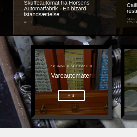
ra Horsens
Caille Victory Gum: Delene
En bizard
restaures
ALLE
,
CAILLE BROS
,
ENARMEDE
TYVEKNÆGTE
,
VICTORY
KØBMANDSAUTOMATER
Vareautomater
VIS