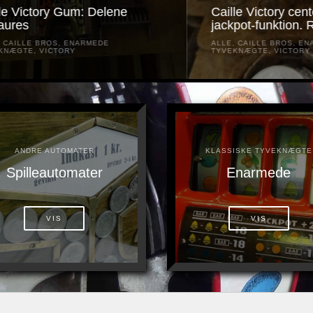
Caille Victory centerpull med
Ku
jackpot-funktion. Revisited!
mu
ALLE
,
CAILLE BROS
,
ENARMEDE
AL
TYVEKNÆGTE
,
VICTORY
NE
ANDRE AUTOMATER
KLASSISKE TYVEKNÆGTE
Spilleautomater
Enarmede
VIS
VIS