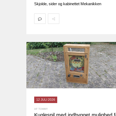
Skjolde, sider og kabinettet Mekanikken
12 JULI 2026
AF TOMMY
Kuglespil med indbygget mulighed f