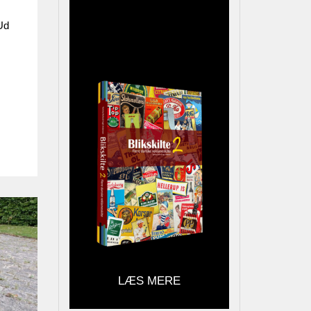
reklameinteresserede,
samlere og andre
Ud
kulturhistorisk interesserede
LÆS MERE