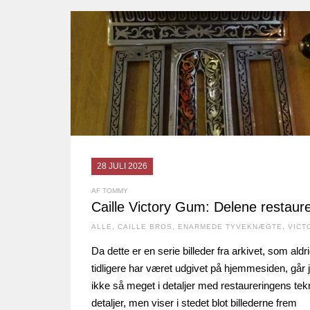
28 JULI 2026
AF TOMMY
Caille Victory Gum: Delene restaur
ALLE
,
CAILLE BROS
,
ENARMEDE TYVEKNÆGTE
,
VICT
Da dette er en serie billeder fra arkivet, som aldr
tidligere har været udgivet på hjemmesiden, går 
ikke så meget i detaljer med restaureringens tek
detaljer, men viser i stedet blot billederne frem