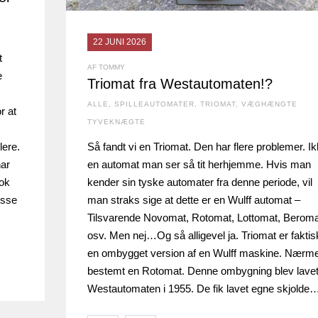
22 JUNI 2026
t
AF TOMMY
e
Triomat fra Westautomaten!?
ALLE
,
SPILLEAUTOMATER
,
TRIOMAT
,
VÆGHÆNGTE
r at
TYVEKNÆGTE
lere.
Så fandt vi en Triomat. Den har flere problemer. I
har
en automat man ser så tit herhjemme. Hvis man
nok
kender sin tyske automater fra denne periode, vil
isse
man straks sige at dette er en Wulff automat –
Tilsvarende Novomat, Rotomat, Lottomat, Beroma
osv. Men nej…Og så alligevel ja. Triomat er faktis
en ombygget version af en Wulff maskine. Nærm
bestemt en Rotomat. Denne ombygning blev lavet
Westautomaten i 1955. De fik lavet egne skjolde