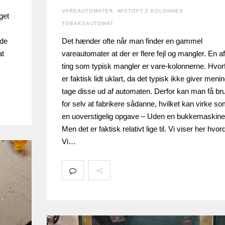
VAREAUTOMATER
,
WISTOFT 2 KOLONNES
get
TOBAKSAUTOMAT
nde
Det hænder ofte når man finder en gammel
at
vareautomater at der er flere fejl og mangler. En a
ting som typisk mangler er vare-kolonnerne. Hvor
er faktisk lidt uklart, da det typisk ikke giver menin
tage disse ud af automaten. Derfor kan man få br
for selv at fabrikere sådanne, hvilket kan virke s
en uoverstigelig opgave – Uden en bukkemaskine
Men det er faktisk relativt lige til. Vi viser her hvor
Vi…