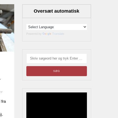
Oversæt automatisk
Powered by
Translate
-
RY
Blikskilte
 fra
Årets bladrebog for
).