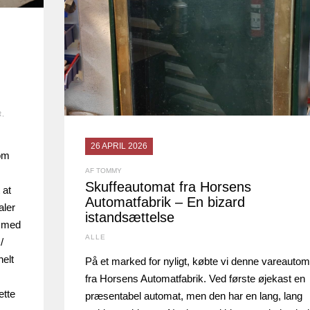
R
,
26 APRIL 2026
om
AF TOMMY
Skuffeautomat fra Horsens
 at
Automatfabrik – En bizard
aler
istandsættelse
r med
ALLE
/
helt
På et marked for nyligt, købte vi denne vareautom
fra Horsens Automatfabrik. Ved første øjekast en
ette
præsentabel automat, men den har en lang, lang