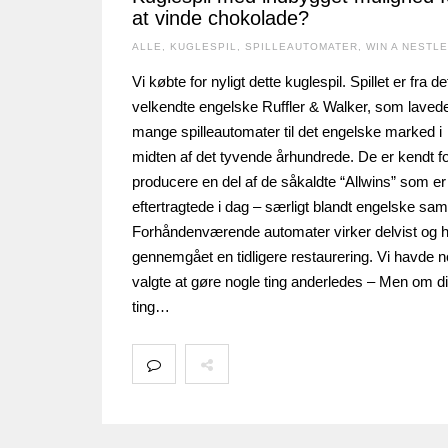
at vinde chokolade?
ALLE
,
KUGLESPIL
,
SPILLEAUTOMATER
,
WIN A NESTLE
Vi købte for nyligt dette kuglespil. Spillet er fra de
velkendte engelske Ruffler & Walker, som laved
mange spilleautomater til det engelske marked i
midten af det tyvende århundrede. De er kendt fo
producere en del af de såkaldte “Allwins” som er
eftertragtede i dag – særligt blandt engelske sam
Forhåndenværende automater virker delvist og 
gennemgået en tidligere restaurering. Vi havde 
valgte at gøre nogle ting anderledes – Men om d
ting…