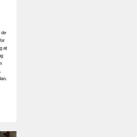
f de
for
g at
ug
om
.
dan.