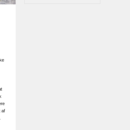
kke
t
k
ere
 af
…