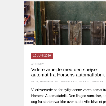
16 JUNI 2026
AF TOMMY
Videre arbejde med den spøjse
automat fra Horsens automatfabrik
ALLE
,
HORSENS AUTOMATFABRIK
,
VAREAUTOMATER
Vi erhvervede os for nyligt denne vareautomat fr
Horsens Automatfabrik. Den fin god størrelse, s
dog fra starten var klar over at det ville blive et p