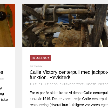
25 JULI 2026
AF TOMMY
es
Caille Victory centerpull med jackpot
funktion. Revisited!
ORY
ALLE
,
CAILLE BROS
,
ENARMEDE TYVEKNÆGTE
,
VICTO
ig
For et par år siden købte vi denne Caille centerpull
jeg
cirka år 1919. Det er vores tredje Caille centerpull
niske
restaurering (Hvoraf kun 1 tidligere var vores egen