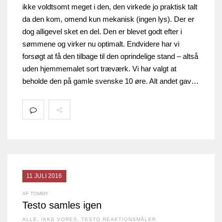
ikke voldtsomt meget i den, den virkede jo praktisk talt
da den kom, omend kun mekanisk (ingen lys). Der er
dog alligevel sket en del. Den er blevet godt efter i
sømmene og virker nu optimalt. Endvidere har vi
forsøgt at få den tilbage til den oprindelige stand – altså
uden hjemmemalet sort træværk. Vi har valgt at
beholde den på gamle svenske 10 øre. Alt andet gav…
11 JULI 2016
AF TOMMY
Testo samles igen
ALLE
,
IKKE VORES
,
TESTO REAKTIONSMÅLER