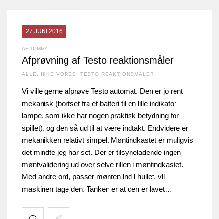
27 JUNI 2016
AF TOMMY
Afprøvning af Testo reaktionsmåler
ALLE
,
IKKE VORES
,
TESTO REAKTIONSMÅLER
Vi ville gerne afprøve Testo automat. Den er jo rent
mekanisk (bortset fra et batteri til en lille indikator
lampe, som ikke har nogen praktisk betydning for
spillet), og den så ud til at være indtakt. Endvidere er
mekanikken relativt simpel. Møntindkastet er muligvis
det mindte jeg har set. Der er tilsyneladende ingen
møntvalidering ud over selve rillen i møntindkastet.
Med andre ord, passer mønten ind i hullet, vil
maskinen tage den. Tanken er at den er lavet…