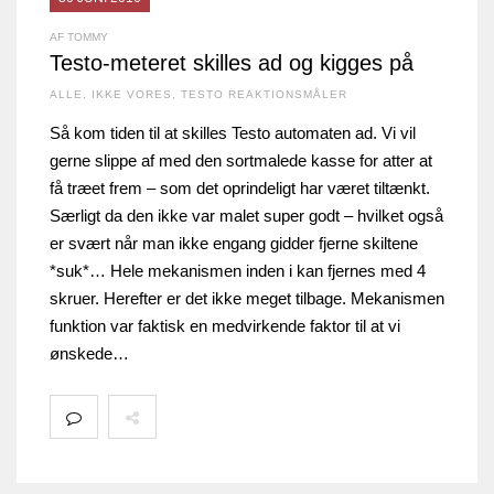
AF TOMMY
Testo-meteret skilles ad og kigges på
ALLE
,
IKKE VORES
,
TESTO REAKTIONSMÅLER
Så kom tiden til at skilles Testo automaten ad. Vi vil
gerne slippe af med den sortmalede kasse for atter at
få træet frem – som det oprindeligt har været tiltænkt.
Særligt da den ikke var malet super godt – hvilket også
er svært når man ikke engang gidder fjerne skiltene
*suk*… Hele mekanismen inden i kan fjernes med 4
skruer. Herefter er det ikke meget tilbage. Mekanismen
funktion var faktisk en medvirkende faktor til at vi
ønskede…