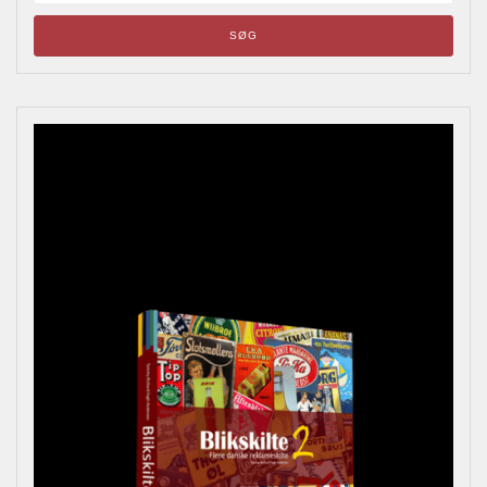
Blikskilte
Årets bladrebog for reklameinteresserede, samlere og
andre kulturhistorisk interesserede