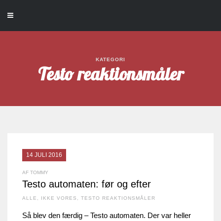
KATEGORI
Testo reaktionsmåler
14 JULI 2016
AF TOMMY
Testo automaten: før og efter
ALLE
,
IKKE VORES
,
TESTO REAKTIONSMÅLER
Så blev den færdig – Testo automaten. Der var heller