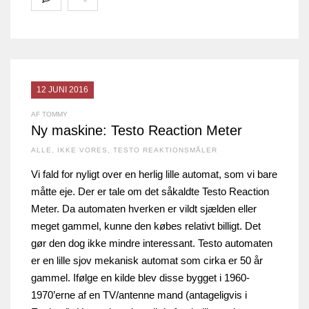
12 JUNI 2016
AF TOMMY
Ny maskine: Testo Reaction Meter
ALLE
,
IKKE VORES
,
TESTO REAKTIONSMÅLER
Vi fald for nyligt over en herlig lille automat, som vi bare
måtte eje. Der er tale om det såkaldte Testo Reaction
Meter. Da automaten hverken er vildt sjælden eller
meget gammel, kunne den købes relativt billigt. Det
gør den dog ikke mindre interessant. Testo automaten
er en lille sjov mekanisk automat som cirka er 50 år
gammel. Ifølge en kilde blev disse bygget i 1960-
1970’erne af en TV/antenne mand (antageligvis i