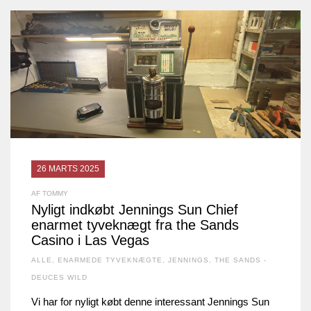
26 MARTS 2025
AF TOMMY
Nyligt indkøbt Jennings Sun Chief
enarmet tyveknægt fra the Sands
Casino i Las Vegas
ALLE
,
ENARMEDE TYVEKNÆGTE
,
JENNINGS
,
THE SANDS -
DEUCES WILD
Vi har for nyligt købt denne interessant Jennings Sun