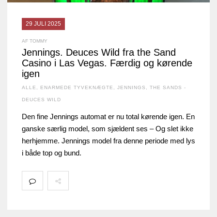
29 JULI 2025
AF TOMMY
Jennings. Deuces Wild fra the Sand
Casino i Las Vegas. Færdig og kørende
igen
ALLE
,
ENARMEDE TYVEKNÆGTE
,
JENNINGS
,
THE SANDS -
DEUCES WILD
Den fine Jennings automat er nu total kørende igen. En
ganske særlig model, som sjældent ses – Og slet ikke
herhjemme. Jennings model fra denne periode med lys
i både top og bund.