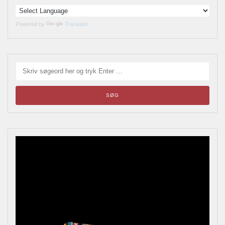
Powered by
Translate
Blikskilte
Årets bladrebog for reklameinteresserede, samlere og
andre kulturhistorisk interesserede