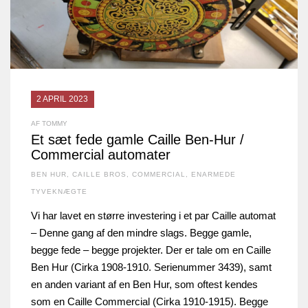
2 APRIL 2023
AF TOMMY
Et sæt fede gamle Caille Ben-Hur /
Commercial automater
BEN HUR
,
CAILLE BROS
,
COMMERCIAL
,
ENARMEDE
TYVEKNÆGTE
Vi har lavet en større investering i et par Caille automat
– Denne gang af den mindre slags. Begge gamle,
begge fede – begge projekter. Der er tale om en Caille
Ben Hur (Cirka 1908-1910. Serienummer 3439), samt
en anden variant af en Ben Hur, som oftest kendes
som en Caille Commercial (Cirka 1910-1915). Begge