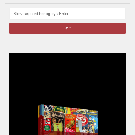
Blikskilte
Årets bladrebog for reklameinteresserede, samlere og
andre kulturhistorisk interesserede