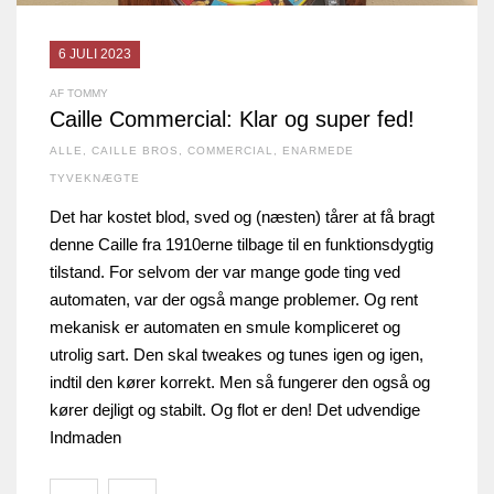
6 JULI 2023
AF TOMMY
Caille Commercial: Klar og super fed!
ALLE
,
CAILLE BROS
,
COMMERCIAL
,
ENARMEDE
TYVEKNÆGTE
Det har kostet blod, sved og (næsten) tårer at få bragt
denne Caille fra 1910erne tilbage til en funktionsdygtig
tilstand. For selvom der var mange gode ting ved
automaten, var der også mange problemer. Og rent
mekanisk er automaten en smule kompliceret og
utrolig sart. Den skal tweakes og tunes igen og igen,
indtil den kører korrekt. Men så fungerer den også og
kører dejligt og stabilt. Og flot er den! Det udvendige
Indmaden