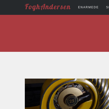
FoghAndersen
ENARMEDE
S