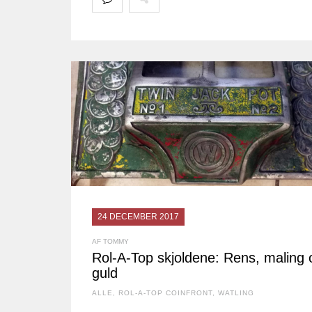
24 DECEMBER 2017
AF TOMMY
Rol-A-Top skjoldene: Rens, maling 
guld
ALLE
,
ROL-A-TOP COINFRONT
,
WATLING