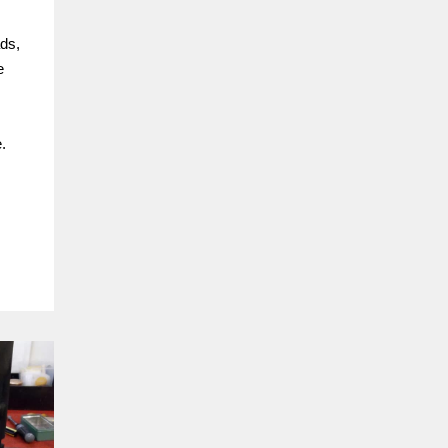
ads,
e
.