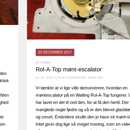
20 DECEMBER 2017
AF TOMMY
Rol-A-Top mønt-escalator
edes
ALLE
,
ROL-A-TOP COINFRONT
,
WATLING
ktisk
Vi tænkte at vi lige ville demonstrere, hvordan en
. Men
møntescalator på en Watling Rol-A-Top fungerer. 
ighed
har lavet en del til ved den, for at få den hertil. Der
manglede nogle fjedre og så er den blevet glasblæ
et
og smurt. Endvidere skulle den jo have sit mønt-sk
ten
Intet giver dog lige så meget mening, som en vide