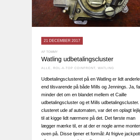
21 DECEMBER 2017
AF TOMMY
Watling udbetalingscluster
ALLE
,
ROL-A-TOP COINFRONT
,
WATLING
Udbetalingsclusteret på en Watling er lidt anderl
end tilsvarende på både Mills og Jennings. Ja, fa
minder det om en blandet mellem et Caille
udbetalingscluster og et Mills udbetalingscluster
clusteret ude af automaten, var det en oplagt lejl
til at kigge lidt nærmere på det. Det første man
lægger mærke til, er at der er nogle arme monter
oven på. Disse tjener et formål: At frigive jackpot