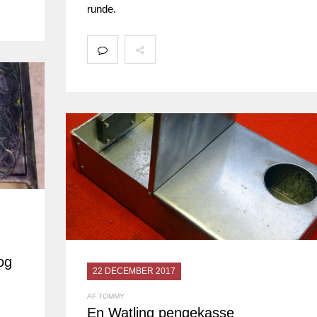
runde.
og
22 DECEMBER 2017
AF TOMMY
En Watling pengekasse