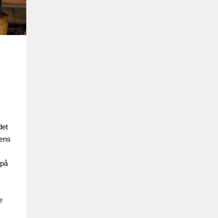
det
nens
 på
e