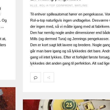
ALLE
,
ROL-A-TOP COINFRONT
,
WATLING
g
i
Til enhver spilleautomat hører en pengekasse. Vo
g. Og
Rol-a-top naturligvis ingen undtagelse. Desværre 
: …
der ingen med, så vi måtte igang med at fabrikere
Den har nemlig nogle andre dimensioner end båd
t at,
Mills (og dermed Tura) og Jennings pengekasser.
llers
Den er kort sagt lidt lavere og bredere. Nogle gan
går man bare igang og så lykkedes det bare. Andr
gang vil intet lykkes. Efter et forfejlet første forsøg
lykkedes det anden gang til perfektion. Alt sad lig