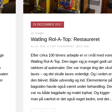
29 DECEMBER 2017
AF TOMMY
Watling Rol-A-Top: Restaureret
ALLE
,
ROL-A-TOP COINFRONT
,
WATLING
ige
Efter cirka 100 timers arbejde er vi i mål med vor
Watling Rol-A-Top. Den tager sig jo meget godt ud 
p
rækken af automater. Der var mange ting der skul
maten
laves – og det skulle laves ordenligt. Og i orden er
er
den blevet. Både udvendig og ind. Elementerne p
bagsiden havde også været under behandling. De
var nu både bagplade og malet tophat. Og kigger
man på værket er det også noget bedre, end det