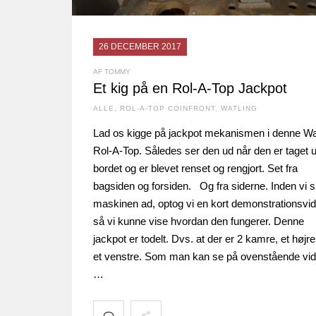
26 DECEMBER 2017
AF TOMMY
Et kig på en Rol-A-Top Jackpot
ALLE
,
ROL-A-TOP COINFRONT
,
WATLING
Lad os kigge på jackpot mekanismen i denne Wa
Rol-A-Top. Således ser den ud når den er taget 
bordet og er blevet renset og rengjort. Set fra
bagsiden og forsiden. Og fra siderne. Inden vi sk
maskinen ad, optog vi en kort demonstrationsvi
så vi kunne vise hvordan den fungerer. Denne
jackpot er todelt. Dvs. at der er 2 kamre, et højr
et venstre. Som man kan se på ovenstående vid
…