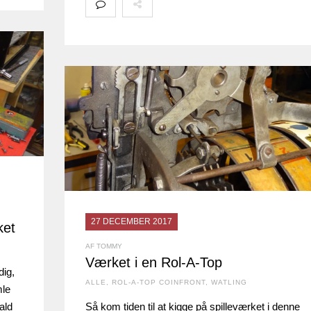
27 DECEMBER 2017
ket
AF TOMMY
Værket i en Rol-A-Top
dig,
ALLE
,
ROL-A-TOP COINFRONT
,
WATLING
mle
ald
Så kom tiden til at kigge på spilleværket i denne