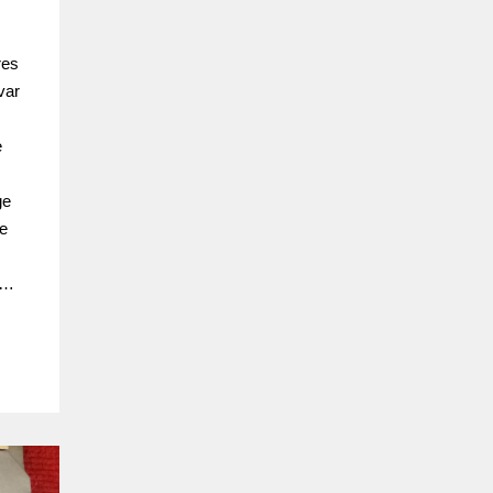
res
var
.
e
ge
e
,
e…