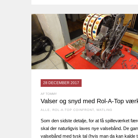
28 DECEMBER 2017
AF TOMMY
Valser og snyd med Rol-A-Top vær
ALLE
,
ROL-A-TOP COINFRONT
,
WATLING
Som den sidste detalje, for at få spilleværket fær
skal der naturligvis laves nye valsebånd. De ga
valsebånd med tysk tal (hvis man da kan kalde t