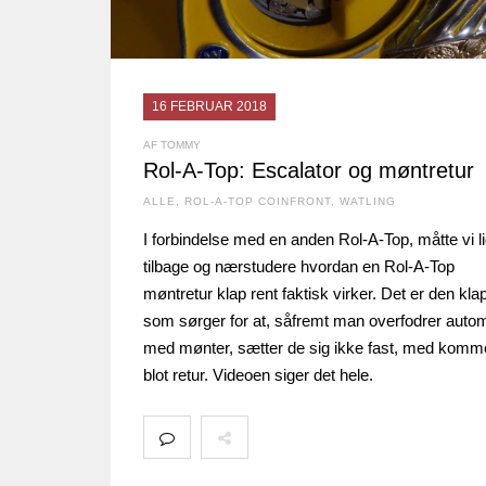
16 FEBRUAR 2018
AF TOMMY
Rol-A-Top: Escalator og møntretur
ALLE
,
ROL-A-TOP COINFRONT
,
WATLING
I forbindelse med en anden Rol-A-Top, måtte vi l
tilbage og nærstudere hvordan en Rol-A-Top
møntretur klap rent faktisk virker. Det er den kla
som sørger for at, såfremt man overfodrer auto
med mønter, sætter de sig ikke fast, med komm
blot retur. Videoen siger det hele.