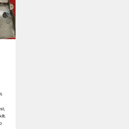
Vi
st,
ilt.
o