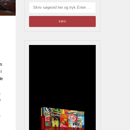
Blikskilte
es
Årets bladrebog for
i
reklameinteresserede,
le
samlere og andre
kulturhistorisk interesserede
å
r
…