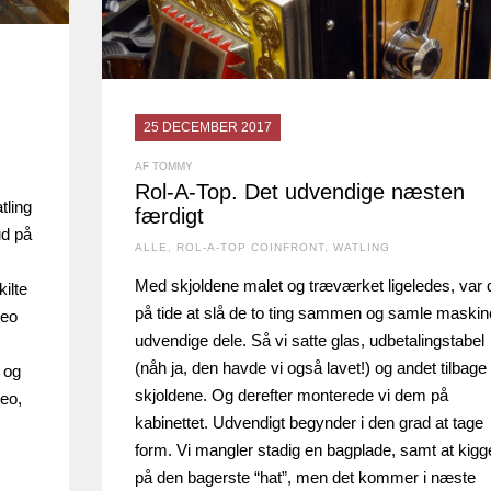
25 DECEMBER 2017
AF TOMMY
Rol-A-Top. Det udvendige næsten
tling
færdigt
ud på
ALLE
,
ROL-A-TOP COINFRONT
,
WATLING
Med skjoldene malet og træværket ligeledes, var 
ilte
på tide at slå de to ting sammen og samle maski
deo
udvendige dele. Så vi satte glas, udbetalingstabel
(nåh ja, den havde vi også lavet!) og andet tilbage
e og
skjoldene. Og derefter monterede vi dem på
eo,
kabinettet. Udvendigt begynder i den grad at tage
form. Vi mangler stadig en bagplade, samt at kigg
på den bagerste “hat”, men det kommer i næste