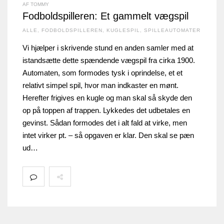
AF TOMMY
Fodboldspilleren: Et gammelt vægspil
ALLE
,
FODBOLDSPILLEREN
,
KUGLESPIL
,
SPILLEAUTOMATER
Vi hjælper i skrivende stund en anden samler med at
istandsætte dette spændende vægspil fra cirka 1900.
Automaten, som formodes tysk i oprindelse, et et
relativt simpel spil, hvor man indkaster en mønt.
Herefter frigives en kugle og man skal så skyde den
op på toppen af trappen. Lykkedes det udbetales en
gevinst. Sådan formodes det i alt fald at virke, men
intet virker pt. – så opgaven er klar. Den skal se pæn
ud…