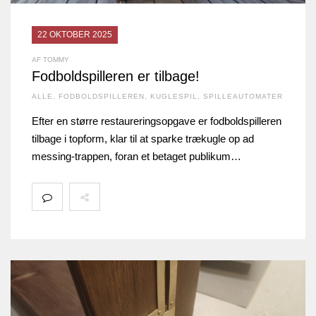
22 OKTOBER 2025
AF TOMMY
Fodboldspilleren er tilbage!
ALLE
,
FODBOLDSPILLEREN
,
KUGLESPIL
,
SPILLEAUTOMATER
Efter en større restaureringsopgave er fodboldspilleren
tilbage i topform, klar til at sparke trækugle op ad
messing-trappen, foran et betaget publikum…