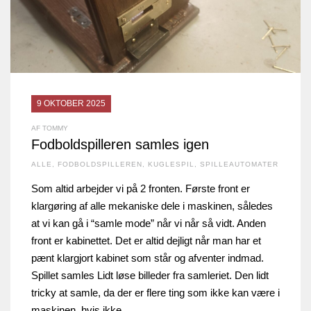
9 OKTOBER 2025
AF TOMMY
Fodboldspilleren samles igen
ALLE
,
FODBOLDSPILLEREN
,
KUGLESPIL
,
SPILLEAUTOMATER
Som altid arbejder vi på 2 fronten. Første front er
klargøring af alle mekaniske dele i maskinen, således
at vi kan gå i “samle mode” når vi når så vidt. Anden
front er kabinettet. Det er altid dejligt når man har et
pænt klargjort kabinet som står og afventer indmad.
Spillet samles Lidt løse billeder fra samleriet. Den lidt
tricky at samle, da der er flere ting som ikke kan være i
maskinen, hvis ikke…