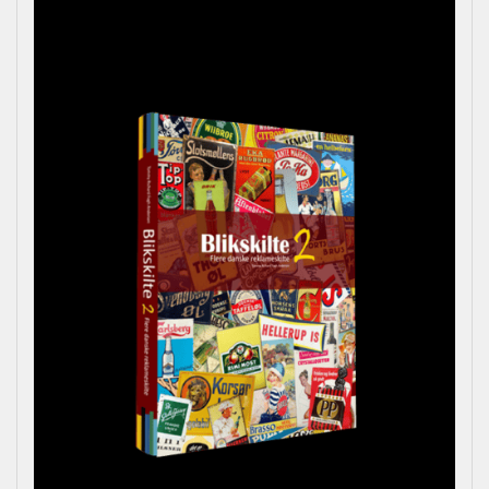
Årets bladrebog for reklameinteresserede, samlere og
andre kulturhistorisk interesserede