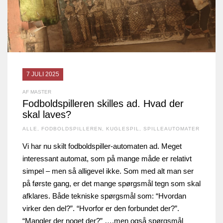
7 JULI 2025
AF MASTER
Fodboldspilleren skilles ad. Hvad der
skal laves?
ALLE
,
FODBOLDSPILLEREN
,
KUGLESPIL
,
SPILLEAUTOMATER
Vi har nu skilt fodboldspiller-automaten ad. Meget
interessant automat, som på mange måde er relativt
simpel – men så alligevel ikke. Som med alt man ser
på første gang, er det mange spørgsmål tegn som skal
afklares. Både tekniske spørgsmål som: “Hvordan
virker den del?”. “Hvorfor er den forbundet der?”.
“Mangler der noget der?” ….men også spørgsmål