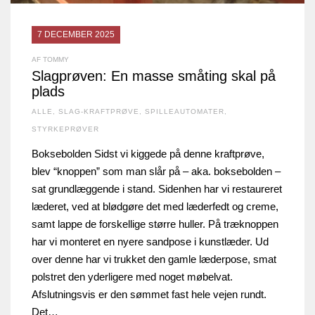
7 DECEMBER 2025
AF TOMMY
Slagprøven: En masse småting skal på
plads
ALLE
,
SLAG-KRAFTPRØVE
,
SPILLEAUTOMATER
,
STYRKEPRØVER
Boksebolden Sidst vi kiggede på denne kraftprøve,
blev “knoppen” som man slår på – aka. boksebolden –
sat grundlæggende i stand. Sidenhen har vi restaureret
læderet, ved at blødgøre det med læderfedt og creme,
samt lappe de forskellige større huller. På træknoppen
har vi monteret en nyere sandpose i kunstlæder. Ud
over denne har vi trukket den gamle læderpose, smat
polstret den yderligere med noget møbelvat.
Afslutningsvis er den sømmet fast hele vejen rundt.
Det…