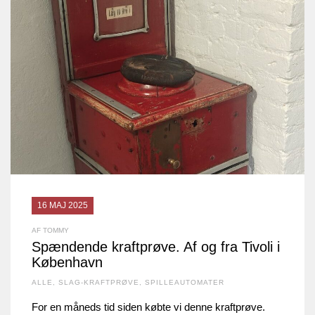
16 MAJ 2025
AF TOMMY
Spændende kraftprøve. Af og fra Tivoli i
København
ALLE
,
SLAG-KRAFTPRØVE
,
SPILLEAUTOMATER
For en måneds tid siden købte vi denne kraftprøve.