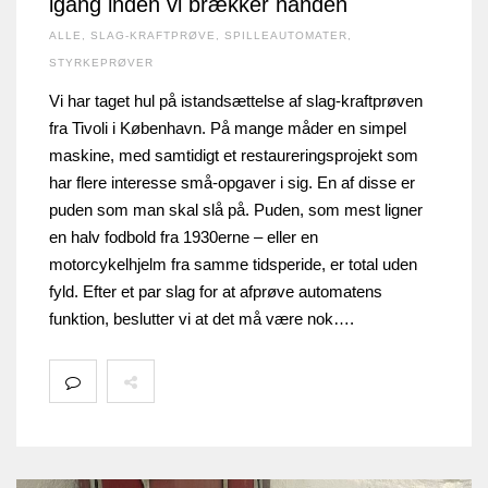
igang inden vi brækker hånden
ALLE
,
SLAG-KRAFTPRØVE
,
SPILLEAUTOMATER
,
STYRKEPRØVER
Vi har taget hul på istandsættelse af slag-kraftprøven
fra Tivoli i København. På mange måder en simpel
maskine, med samtidigt et restaureringsprojekt som
har flere interesse små-opgaver i sig. En af disse er
puden som man skal slå på. Puden, som mest ligner
en halv fodbold fra 1930erne – eller en
motorcykelhjelm fra samme tidsperide, er total uden
fyld. Efter et par slag for at afprøve automatens
funktion, beslutter vi at det må være nok….