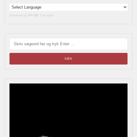
Powered by
Translate
Blikskilte
Årets bladrebog for reklameinteresserede, samlere og
andre kulturhistorisk interesserede