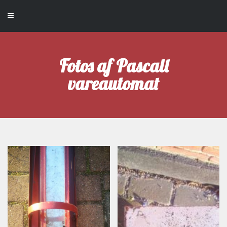
Fotos af Pascall
vareautomat