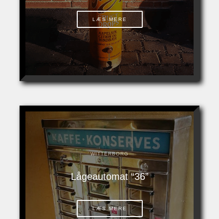
LÆS MERE
WITTERBORG
Lågeautomat “36”
LÆS MERE