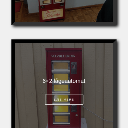
6×2 lågeautomat
LÆS MERE