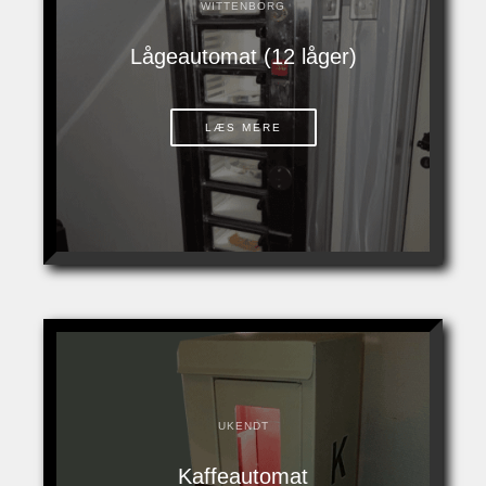
WITTENBORG
Lågeautomat (12 låger)
LÆS MERE
UKENDT
Kaffeautomat