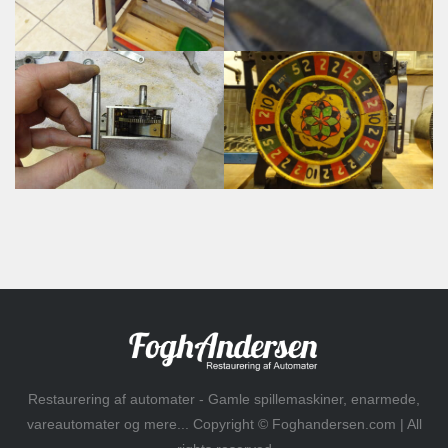
Restaurering af automater - Gamle spillemaskiner, enarmede,
vareautomater og mere... Copyright © Foghandersen.com | All