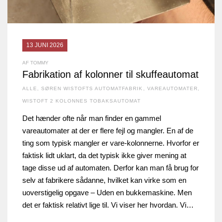
13 JUNI 2026
AF TOMMY
Fabrikation af kolonner til skuffeautomat
ALLE
,
SØREN WISTOFTS AUTOMATFABRIK
,
VAREAUTOMATER
,
WISTOFT 2 KOLONNES TOBAKSAUTOMAT
Det hænder ofte når man finder en gammel
vareautomater at der er flere fejl og mangler. En af de
ting som typisk mangler er vare-kolonnerne. Hvorfor er
faktisk lidt uklart, da det typisk ikke giver mening at
tage disse ud af automaten. Derfor kan man få brug for
selv at fabrikere sådanne, hvilket kan virke som en
uoverstigelig opgave – Uden en bukkemaskine. Men
det er faktisk relativt lige til. Vi viser her hvordan. Vi…