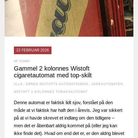
22 FEBRUAR 2026
AF TOMMY
Gammel 2 kolonnes Wistoft
cigaretautomat med top-skilt
ALLE
,
SØREN WISTOFTS AUTOMATFABRIK
,
VAREAUTOMATER
,
WISTOFT 2 KOLONNES TOBAKSAUTOMAT
Denne automat er faktisk lidt sjov, forstået på den
måde at vi faktisk har haft den i årevis. Jeg var sikkert
på at vi havde skrevet et indlæg om den tidligere –
men det er åbenbart aldrig kommet på (eller jeg kan
ikke finde det). Hvad om end det er, er den aldrig blevet