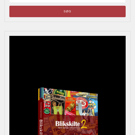
Blikskilte
Årets bladrebog for reklameinteresserede, samlere og
andre kulturhistorisk interesserede