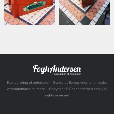
Restaurering af automater - Gamle spillemaskiner, enarmede,
vareautomater og mere... Copyright © Foghandersen.com | All
rights reserved