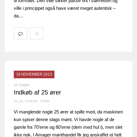
til formålet. Den ville sikker passe fint i størrelsen og
ville i princippet også have været meget autentisk –
da…
16 NOVEMBER 2013
AF TOMMY
Indkøb af 25 ører
ALLE
,
KASUS
,
TURA
Vi manglende nogle 25 ører at spille med, da maskinen
kun spiser denne slags mønt. Vi havde nogle af de
gamle fra 70’erne og 80’erne (dem med hul i), men slet
ikke nok. I Amager mønthandel fik jeg anskaffet et helt