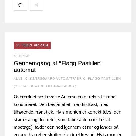
25 FEBRUAR 2014
AF TOMMY
Gennemgang af “Flagg Pastillen”
automat
ALLE
,
C. KJÆRSGAARD AUTOMATFABRIK
,
FLAGG PASTILLEN
(C. KJÆRSGAARD AUTOMATFABRIK)
Overordnet beskrivelse Automaten er relativt simpel
konstrueret. Den består af et møndindkast, med
tilhørende mønt-tjek. Hvis mønten er korrekt (dvs. den
størrelse og diameter, som fabrikanten ønsker at
modtage), falder den ned igennem et rør og lander på
en arm hvorefter skuffen kan trækkes ud. Hvis mønten