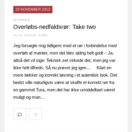
25 NOVEMBER 2013
AF FRANCK
Overløbs-nedfaldsrør: Take two
ALLE
,
KASUS
,
TURA
Jeg forsøgte mig tidligere med et rør i forbindelse med
overløb af mønter, men det blev aldrig helt godt – Ja,
altså det vil sige: Teknisk set virkede det, men jeg var
ikke helt tilfreds. Så nu prøver jeg igen… Klart en
mere lækker og korrekt løsning i et autentisk look. Det
bedst ville naturligvis være at skaffe et korrekt rør fra
en gammel Tura, men det har ikke umiddelbart været
muligt og man…