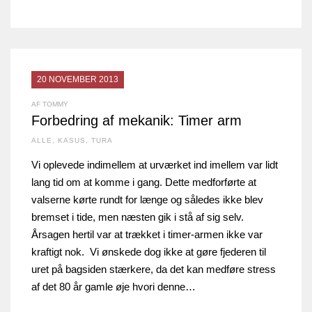
20 NOVEMBER 2013
AF TOMMY
Forbedring af mekanik: Timer arm
ALLE
,
KASUS
,
TURA
Vi oplevede indimellem at urværket ind imellem var lidt
lang tid om at komme i gang. Dette medforførte at
valserne kørte rundt for længe og således ikke blev
bremset i tide, men næsten gik i stå af sig selv.
Årsagen hertil var at trækket i timer-armen ikke var
kraftigt nok. Vi ønskede dog ikke at gøre fjederen til
uret på bagsiden stærkere, da det kan medføre stress
af det 80 år gamle øje hvori denne…