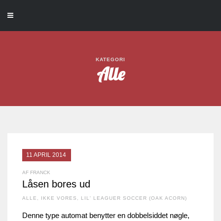
KATEGORI
Alle
11 APRIL 2014
AF FRANCK
Låsen bores ud
ALLE
,
IKKE VORES
,
LIL' LEAGUER SOCCER (OAK ACORN)
Denne type automat benytter en dobbelsiddet nøgle,