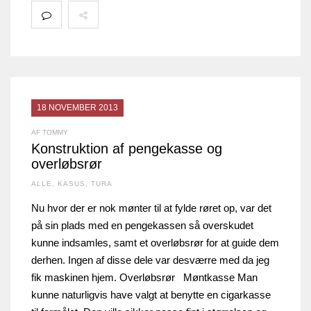
18 NOVEMBER 2013
AF TOMMY
Konstruktion af pengekasse og
overløbsrør
ALLE
,
KASUS
,
TURA
Nu hvor der er nok mønter til at fylde røret op, var det
på sin plads med en pengekassen så overskudet
kunne indsamles, samt et overløbsrør for at guide dem
derhen. Ingen af disse dele var desværre med da jeg
fik maskinen hjem. Overløbsrør Møntkasse Man
kunne naturligvis have valgt at benytte en cigarkasse