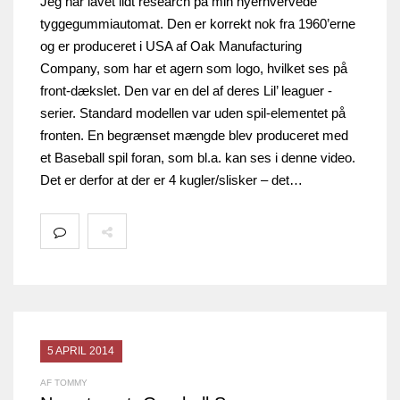
Jeg har lavet lidt research på min nyerhvervede
tyggegummiautomat. Den er korrekt nok fra 1960’erne
og er produceret i USA af Oak Manufacturing
Company, som har et agern som logo, hvilket ses på
front-dækslet. Den var en del af deres Lil’ leaguer -
serier. Standard modellen var uden spil-elementet på
fronten. En begrænset mængde blev produceret med
et Baseball spil foran, som bl.a. kan ses i denne video.
Det er derfor at der er 4 kugler/slisker – det…
5 APRIL 2014
AF TOMMY