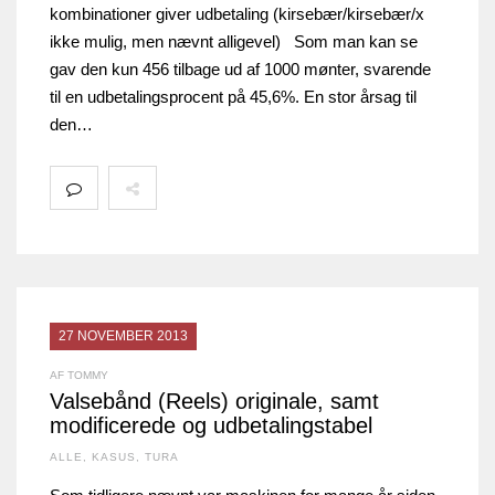
kombinationer giver udbetaling (kirsebær/kirsebær/x
ikke mulig, men nævnt alligevel) Som man kan se
gav den kun 456 tilbage ud af 1000 mønter, svarende
til en udbetalingsprocent på 45,6%. En stor årsag til
den…
27 NOVEMBER 2013
AF TOMMY
Valsebånd (Reels) originale, samt
modificerede og udbetalingstabel
ALLE
,
KASUS
,
TURA