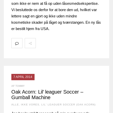
som ikke er nem at få op uden låsesmedsekspertise.
Vi besluttede os derfor for at bore den ud, hvilket var
lettere sagt en gjort og ikke uden mindre
kosmetiske skader på låget og tværstangen. En ny lås
er bestilt hjem fra USA.
7 APRIL 2014
AF TOMMY
Oak Acorn: Lil’ leaguer Soccer –
Gumball Machine
ALLE
,
IKKE VORES
,
LIL' LEAGUER SOCCER (OAK ACORN)