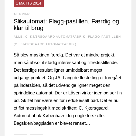
1 MARTS 2014
AF TOMMY
Slikautomat: Flagg-pastillen. Færdig og
klar til brug
ALLE
,
C. KJÆRSGAARD AUTOMATFABRIK
,
FLAGG PASTILLEN
(C. KJÆRSGAARD AUTOMATFABRIK)
Så blev maskinen færdig. Det var et mindre projekt,
men så absolut stadig interessant og tilfredsstillende.
Det færdige resultat ligner umiddelbart meget
udgangspunktet. Og JA: Lang de fleste ting er foregået
på indersiden, så det udvendige ligner meget den
oprindelige automat. Der er Låsen virker igen og ser fin
ud. Skiltet har være en tur i eddike/salt bad. Det er nu
et flot messingskilt med skriften: C. Kjærsgaard.
Automatfabrik København.dog nogle forskelle.
Bagsiden/bagpladen er blevet renset…