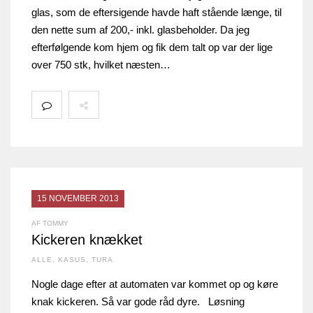
glas, som de eftersigende havde haft stående længe, til
den nette sum af 200,- inkl. glasbeholder. Da jeg
efterfølgende kom hjem og fik dem talt op var der lige
over 750 stk, hvilket næsten…
15 NOVEMBER 2013
AF TOMMY
Kickeren knækket
ALLE
,
KASUS
,
TURA
Nogle dage efter at automaten var kommet op og køre
knak kickeren. Så var gode råd dyre. Løsning