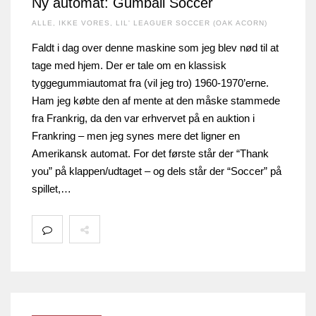
Ny automat: Gumball Soccer
ALLE
,
IKKE VORES
,
LIL' LEAGUER SOCCER (OAK ACORN)
Faldt i dag over denne maskine som jeg blev nød til at
tage med hjem. Der er tale om en klassisk
tyggegummiautomat fra (vil jeg tro) 1960-1970’erne.
Ham jeg købte den af mente at den måske stammede
fra Frankrig, da den var erhvervet på en auktion i
Frankring – men jeg synes mere det ligner en
Amerikansk automat. For det første står der “Thank
you” på klappen/udtaget – og dels står der “Soccer” på
spillet,…