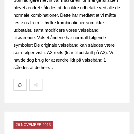
Som tidligere nævnt var maskinen for mange år siden
blevet ændret således at den ikke udbetalte ved alle de
normale kombinationer. Dette har medført at vi måtte
teste os frem til hvilke kombinationer som ikke
udbetaler, samt modificere vores valsebånd
tilsvarende. Valsebåndene har normalt følgende
symboler: De originale valsebånd kan således være
som følger vist i: A3-reels (klar til udskrift på A3). Vi
havde dog brug for at ændre lidt på valsebånd 1
således at de hele…
26 NOVEMBER 2013