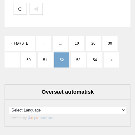
« FØRSTE
«
...
10
20
30
...
50
51
52
53
54
»
Oversæt automatisk
Powered by
Translate