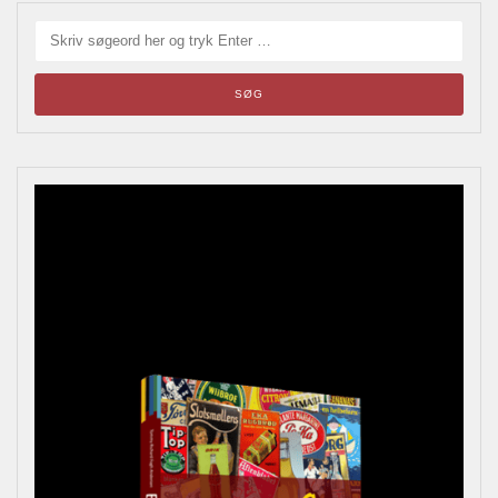
Blikskilte
Årets bladrebog for reklameinteresserede, samlere og
andre kulturhistorisk interesserede