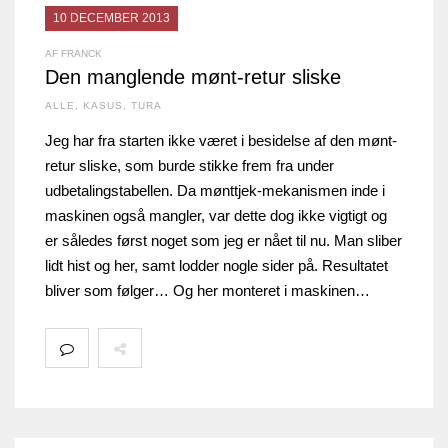
10 DECEMBER 2013
AF FRANCK
Den manglende mønt-retur sliske
ALLE
,
KASUS
,
TURA
Jeg har fra starten ikke været i besidelse af den mønt-
retur sliske, som burde stikke frem fra under
udbetalingstabellen. Da mønttjek-mekanismen inde i
maskinen også mangler, var dette dog ikke vigtigt og
er således først noget som jeg er nået til nu. Man sliber
lidt hist og her, samt lodder nogle sider på. Resultatet
bliver som følger… Og her monteret i maskinen…