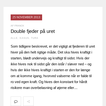
25 NOVEMBER 2013
AF FRANCK
Double fjeder på uret
ALLE
,
KASUS
,
TURA
Som tidligere beskrevet, er det vigtigt at fjederen til uret
hiver på den helt rigtige måde. Det ska hives kraftigt i
starten, blødt undervejs og kraftigt til sidst. Hvis der
ikke hives nok til sidst går den istår / sløver ned – og
hvis der ikke hives kraftigt i starten er den for længe
om at komme igang, hvorved valserne når er falde til
ro ved egen kraft. Og hives den konstant for hårdt
risikere man overbelasning af øjerne eller…