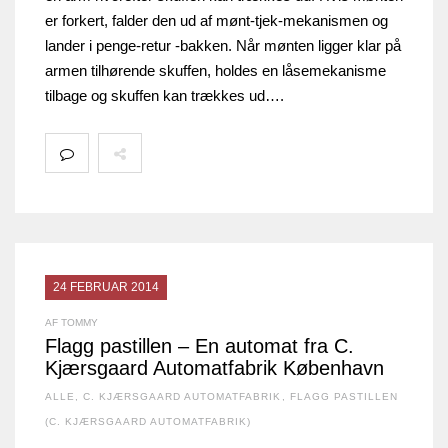
er forkert, falder den ud af mønt-tjek-mekanismen og
lander i penge-retur -bakken. Når mønten ligger klar på
armen tilhørende skuffen, holdes en låsemekanisme
tilbage og skuffen kan trækkes ud….
24 FEBRUAR 2014
AF TOMMY
Flagg pastillen – En automat fra C.
Kjærsgaard Automatfabrik København
ALLE
,
C. KJÆRSGAARD AUTOMATFABRIK
,
FLAGG PASTILLEN
(C. KJÆRSGAARD AUTOMATFABRIK)